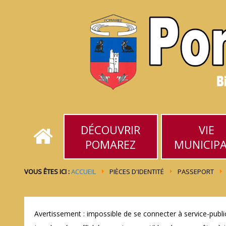
DÉCOUVRIR
VIE
POMAREZ
MUNICIP
VOUS ÊTES ICI :
ACCUEIL
PIÈCES D'IDENTITÉ
PASSEPORT
Avertissement : impossible de se connecter à service-public