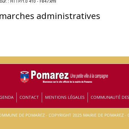
our. : HTTP/1.0 410 - F847.xml
émarches administratives
GENDA
CONTACT
MENTIONS LÉGALES
COMMUNAUTÉ DE
 COMMUNE DE POMAREZ - COPYRIGHT 2025 MAIRIE DE POMAREZ 