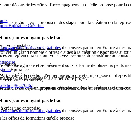
ur découvrir les offres d'accompagnement qu'elle propose pour la cré
eants
nes et régions vous proposent des stages pour la création ou la reprise 
priseBpifrance Création
t aux jeunes n'ayant pas le bac
 à vous installer.
s centaines de formations gratuites
dispensées partout en France à destin
e projet ?
Bpifrance Création
rouver un grand nombre d'offres d'aides à la création disponibles autou
ces entrepreneuriales dont vous avez besoin et de construire ou consolid
ntreprise
 Création
'entreprise agricole et se présentent sous la forme de plusieurs petits m
égions
Bpifrance
PAI), dédié à la création d'entreprise agricole et qui propose un disposi
tions clés et vous aider à affiner votre projet.
tive (Première ministre)
stallation/#c376861
nes et régions vous proposent des stages pour la création ou la reprise 
ortant d'avoir déjà un projet de création et d'être en recherche d'une c
t aux jeunes n'ayant pas le bac
 créer une entreprise.
s centaines de formations gratuites
dispensées partout en France à destin
les offres de formations qu'elle propose.