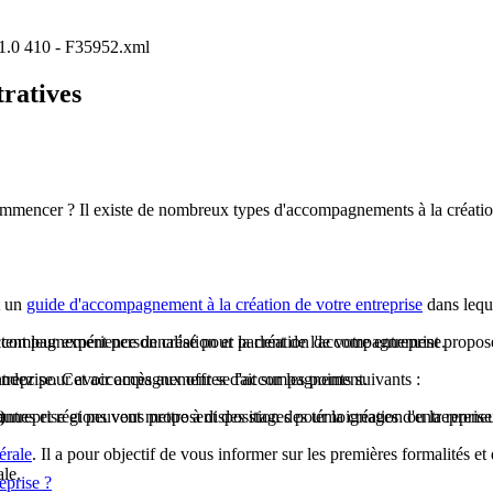
P/1.0 410 - F35952.xml
tratives
ommencer ? Il existe de nombreux types d'accompagnements à la création
t un
guide d'accompagnement à la création de votre entreprise
dans leque
compagnement personnalisé pour la création de votre entreprise.
tent leur expérience de création et parlent de l'accompagnement propos
eprise. Cet accompagnement se fait sur les points suivants :
endez pour avoir accès aux offres d'accompagnement.
d'entreprise et peuvent mettre à disposition des témoignages d'entrepreneu
nes et régions vous proposent des stages pour la création ou la reprise 
)
érale
. Il a pour objectif de vous informer sur les premières formalités e
ale.
eprise ?