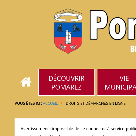
DÉCOUVRIR
VIE
POMAREZ
MUNICIP
VOUS ÊTES ICI :
ACCUEIL
DROITS ET DÉMARCHES EN LIGNE
Avertissement : impossible de se connecter à service-public