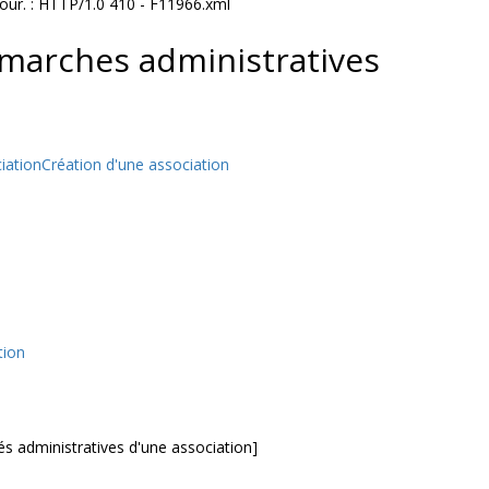
jour. : HTTP/1.0 410 - F11966.xml
émarches administratives
iation
Création d'une association
tion
s administratives d'une association]